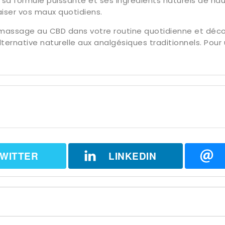
c sa formule puissante et ses ingrédients naturels de hau
iser vos maux quotidiens.
 massage au CBD dans votre routine quotidienne et déc
ternative naturelle aux analgésiques traditionnels. Pou
WITTER
LINKEDIN