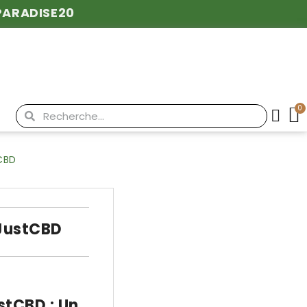
PARADISE20
CBD
 JustCBD
stCBD : Un