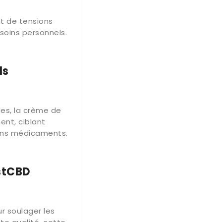
nt de tensions
soins personnels.
ls
les, la crème de
ent, ciblant
ains médicaments.
ustCBD
r soulager les