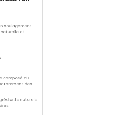
r un soulagement
naturelle et
s
tre composé du
é, notamment des
rédients naturels
ires.