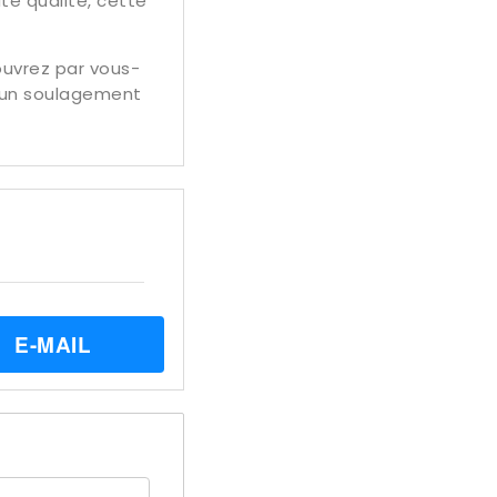
te qualité, cette
ouvrez par vous-
r un soulagement
E-MAIL