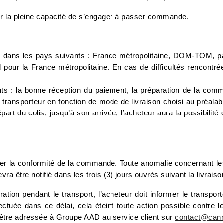
oir la pleine capacité de s’engager à passer commande.
n dans les pays suivants : France métropolitaine, DOM-TOM, pa
rd pour la France métropolitaine. En cas de difficultés rencontr
nts : la bonne réception du paiement, la préparation de la com
 le transporteur en fonction de mode de livraison choisi au préa
départ du colis, jusqu’à son arrivée, l’acheteur aura la possibi
ifier la conformité de la commande. Toute anomalie concernant le
vra être notifié dans les trois (3) jours ouvrés suivant la livrais
ation pendant le transport, l’acheteur doit informer le transpor
fectuée dans ce délai, cela éteint toute action possible contre 
être adressée à Groupe AAD au service client sur
contact@cann