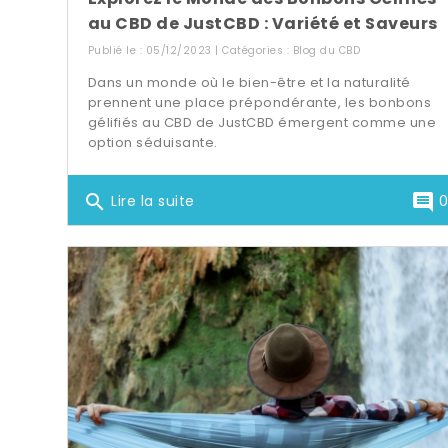
au CBD de JustCBD : Variété et Saveurs
Publié le : 05/12/2023 | Catégories :
Blog du CBD
Dans un monde où le bien-être et la naturalité
prennent une place prépondérante, les bonbons
gélifiés au CBD de JustCBD émergent comme une
option séduisante.
search
comment
Lire la suite