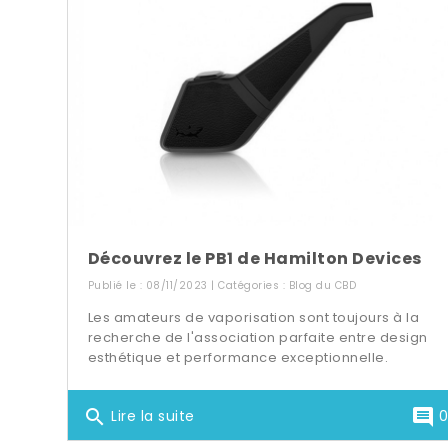
Découvrez le PB1 de Hamilton Devices
Publié le : 08/11/2023 | Catégories :
Blog du CBD
Les amateurs de vaporisation sont toujours à la
recherche de l'association parfaite entre design
esthétique et performance exceptionnelle.
search
comment
Lire la suite