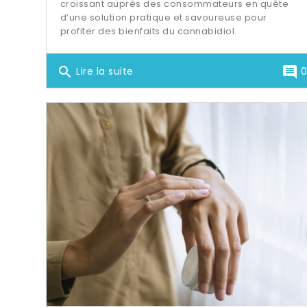
croissant auprès des consommateurs en quête
d’une solution pratique et savoureuse pour
profiter des bienfaits du cannabidiol.
search
comment
Lire la suite