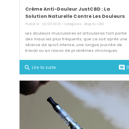
Crème Anti-Douleur JustCBD : La
Solution Naturelle Contre Les Douleurs
Publié le : 23/01/2025 | Catégories :
Blog du CBD
Les douleurs musculaires et articulaires font partie
des maux les plus fréquents, que ce soit après une
séance de sport intense, une longue journée de
travail ou en raison de problèmes chroniques.
search
comment
Lire la suite