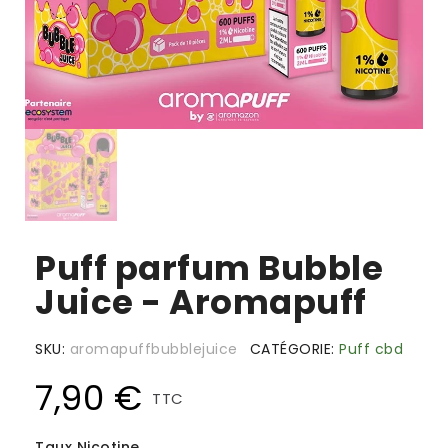
Puff parfum Bubble
Juice - Aromapuff
SKU
aromapuffbubblejuice
CATÉGORIE
Puff cbd
7,90 €
TTC
Taux Nicotine