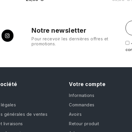
Notre newsletter
Pour recevoir les dernières offres et
promotions.
con
société
Votre compte
Informations
 légales
Commandes
ns générales de ventes
Avoirs
t livraisons
Retour produit