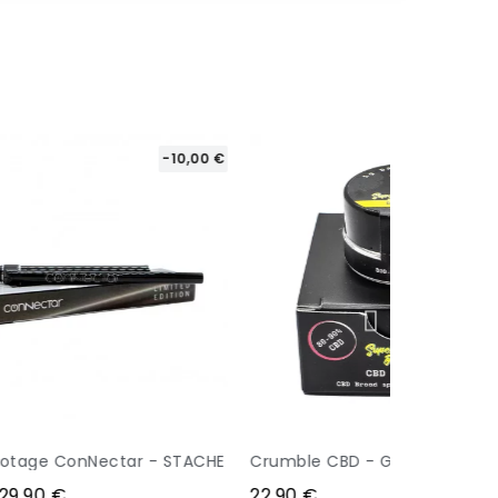
-10,00 €
ectar - STACHE
Crumble CBD - GOLDEN BUDS
ÇU
APERÇU
22,90 €