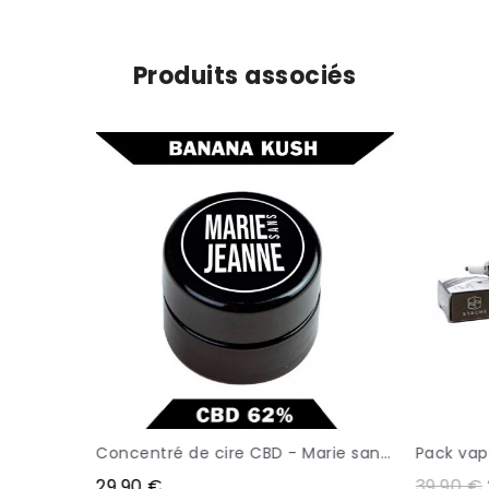
Produits associés
Concentré de cire CBD - Marie sans Jeanne - 62% CBD
Pack vapotage ConN
APERÇU
APER
29,90 €
39,90 €
29,90 €