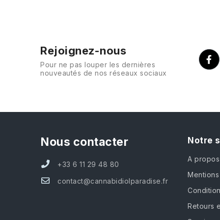
Rejoignez-nous
Pour ne pas louper les dernières
nouveautés de nos réseaux sociaux
Nous contacter
Notre 
A propos
+33 6 11 29 48 80
Mentions
contact@cannabidiolparadise.fr
Conditio
Retours e