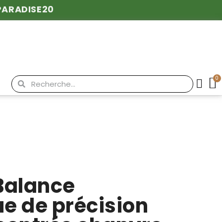
PARADISE20
 Balance
e de précision