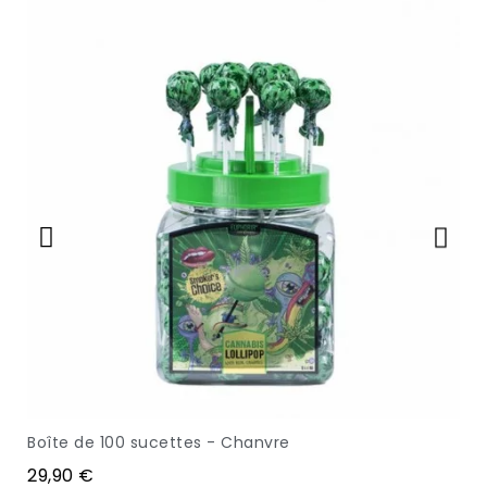
 Euphoria - sans CBD ni THC
Boîte de 100 sucettes - Chanvre
APERÇU
29,90 €