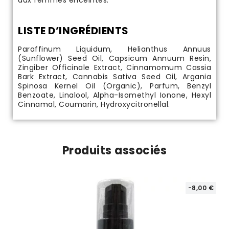
aux femmes enceintes.
LISTE D’INGRÉDIENTS
Paraffinum Liquidum, Helianthus Annuus
(Sunflower) Seed Oil, Capsicum Annuum Resin,
Zingiber Officinale Extract, Cinnamomum Cassia
Bark Extract, Cannabis Sativa Seed Oil, Argania
Spinosa Kernel Oil (Organic), Parfum, Benzyl
Benzoate, Linalool, Alpha-Isomethyl Ionone, Hexyl
Cinnamal, Coumarin, Hydroxycitronellal.
Produits associés
€
-8,00 €