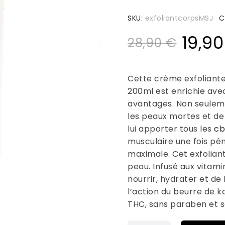
SKU
exfoliantcorpsMSJ
C
19,9
28,90 €
Cette crème exfoliante
200ml est enrichie ave
avantages. Non seulem
les peaux mortes et de
lui apporter tous les
cb
musculaire une fois pé
maximale. Cet exfolian
peau. Infusé aux vitami
nourrir, hydrater et de
l’action du beurre de ka
THC, sans paraben et s