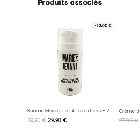
Produits associés
-10,00 €
-8,00 €
Baume Muscles et Articulations - 250mg CBD - MARIE SANS JEANNE
Crème de massage musculaire - 100mg CBD - MARIE SANS JEANNE
APERÇU
32,90 
27,90 €
19,90 €