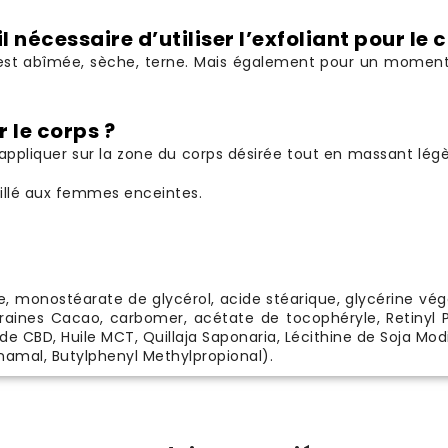
 nécessaire d’utiliser l’exfoliant pour le 
u est abîmée, sèche, terne. Mais également pour un moment d
 le corps ?
d'appliquer sur la zone du corps désirée tout en massant l
eillé aux femmes enceintes.
e, monostéarate de glycérol, acide stéarique, glycérine végét
 graines Cacao, carbomer, acétate de tocophéryle, Retinyl
 de CBD, Huile MCT, Quillaja Saponaria, Lécithine de Soja Mo
namal, Butylphenyl Methylpropional).