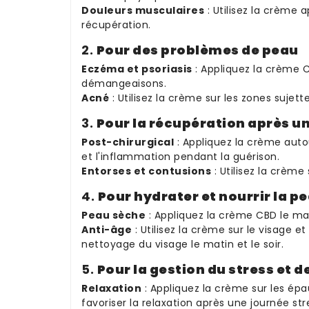
Douleurs musculaires
: Utilisez la crème a
récupération.
2.
Pour des problèmes de peau
Eczéma et psoriasis
: Appliquez la crème C
démangeaisons.
Acné
: Utilisez la crème sur les zones sujett
3.
Pour la récupération après u
Post-chirurgical
: Appliquez la crème autou
et l'inflammation pendant la guérison.
Entorses et contusions
: Utilisez la crème 
4.
Pour hydrater et nourrir la p
Peau sèche
: Appliquez la crème CBD le mati
Anti-âge
: Utilisez la crème sur le visage 
nettoyage du visage le matin et le soir.
5.
Pour la gestion du stress et d
Relaxation
: Appliquez la crème sur les épa
favoriser la relaxation après une journée str