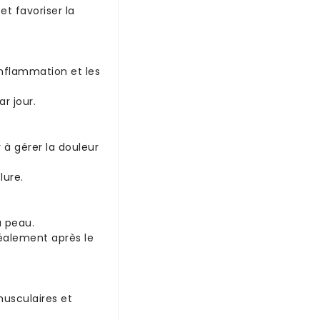
et favoriser la
inflammation et les
r jour.
 à gérer la douleur
lure.
a peau.
déalement après le
musculaires et