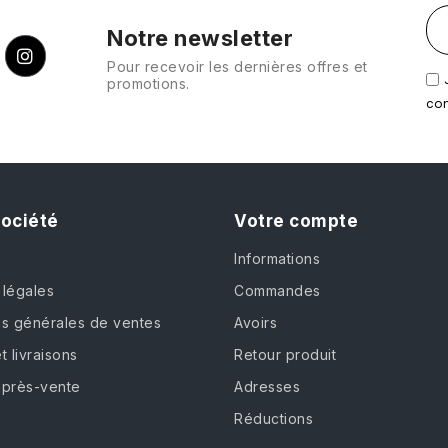
Notre newsletter
Pour recevoir les dernières offres et
promotions.
con
société
Votre compte
Informations
 légales
Commandes
ns générales de ventes
Avoirs
t livraisons
Retour produit
après-vente
Adresses
Réductions